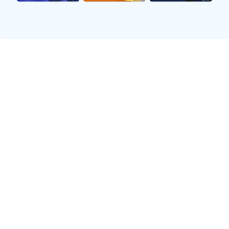
遇到了许多困难与挑战。有一次，他在比赛中受伤，不得不
暂时离开球场，这让他感到无比沮丧。但他并没有因此放
弃，而是选择用更为坚定的信念来面对困境。
恢复期间，他依然保持每天训练，即使不能参与高强度运
动，也会通过其他方式增强身体素质。正是这种顽强拼搏、
不怕苦累的精神，让他最终克服了伤病，再次回到了自己热
爱的球场上。
不仅如此，在学业和训练之间平衡也是一大挑战。作为一名
学生运动员，宋洋需要兼顾学业和培训，这要求他制定合理
的时间管理计划，以确保在两者间取得平衡。在此过程中，
他学会了如何合理规划时间，并始终保持积极向上的态度去
面对每一天。
3、球场上的拼搏精神